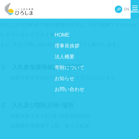
次のとおり「ひろしまグローバル・ユースフォーラム 航空券等
手配及び案内業務」の一般競争入札を実施します。
入札に係る資料及び提出書類様式等は、下記「関連ファイル」か
らダウンロードできます。
HOME
また、下記の問い合わせ先の担当窓口でも配付します。
理事長挨拶
法人概要
１ 入札参加資格確認申請期間
寄附について
令和８年６月16日（火）から同６月23日（火）まで
お知らせ
お問い合わせ
２ 入札及び開札日時・場所
令和８年７月３日（金）午前10時30分
広島県庁本館地下１階 第１入札室